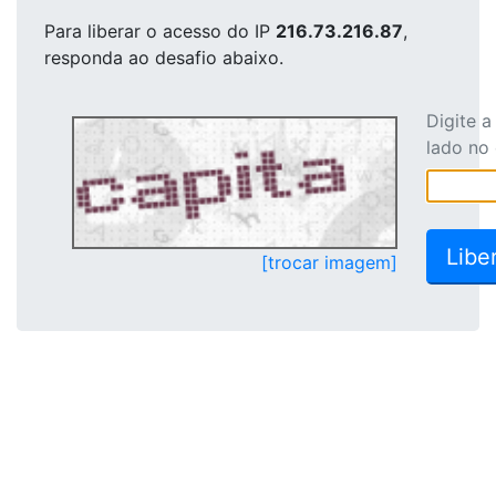
Para liberar o acesso
do IP
216.73.216.87
,
responda ao desafio abaixo.
Digite 
lado no
[trocar imagem]