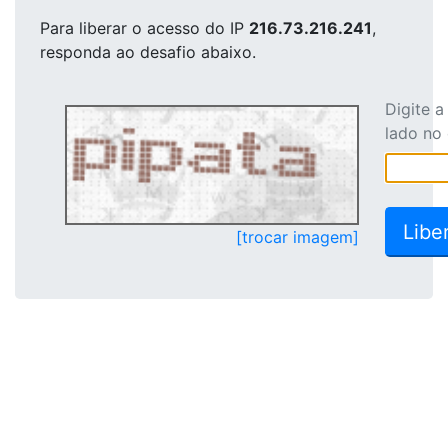
Para liberar o acesso
do IP
216.73.216.241
,
responda ao desafio abaixo.
Digite 
lado no
[trocar imagem]