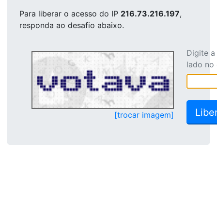
Para liberar o acesso
do IP
216.73.216.197
,
responda ao desafio abaixo.
Digite 
lado no
[trocar imagem]