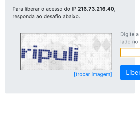
Para liberar o acesso
do IP
216.73.216.40
,
responda ao desafio abaixo.
Digite 
lado no
[trocar imagem]