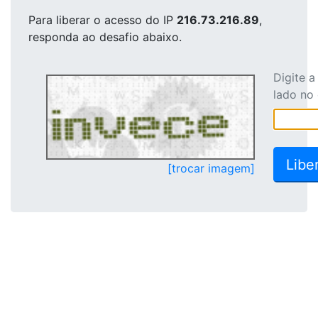
Para liberar o acesso
do IP
216.73.216.89
,
responda ao desafio abaixo.
Digite 
lado no
[trocar imagem]