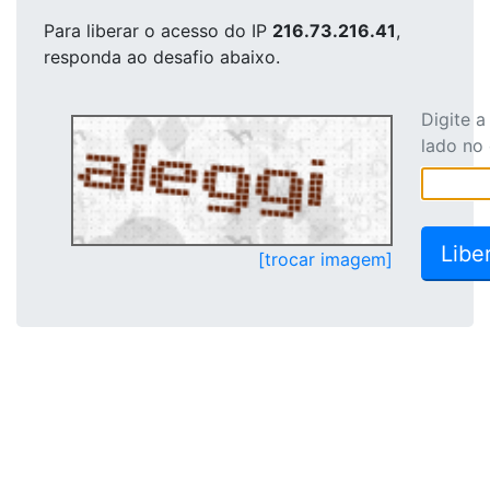
Para liberar o acesso
do IP
216.73.216.41
,
responda ao desafio abaixo.
Digite 
lado no
[trocar imagem]