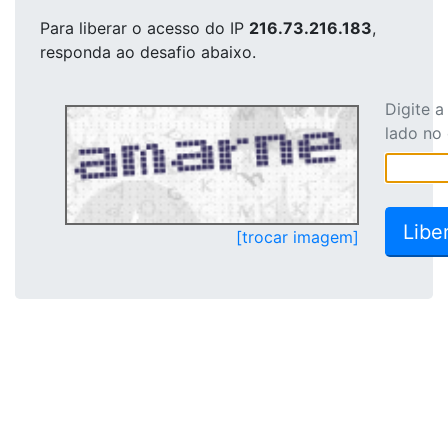
Para liberar o acesso
do IP
216.73.216.183
,
responda ao desafio abaixo.
Digite 
lado no
[trocar imagem]