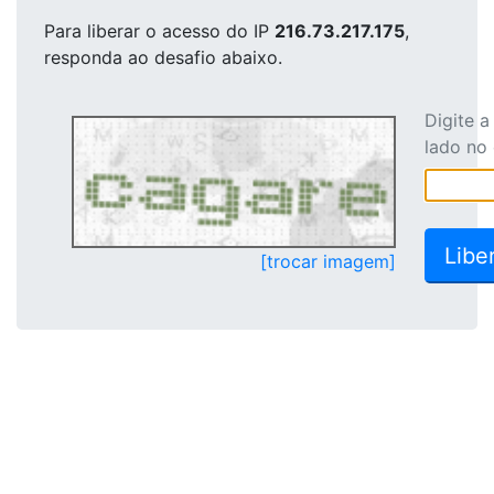
Para liberar o acesso
do IP
216.73.217.175
,
responda ao desafio abaixo.
Digite 
lado no
[trocar imagem]