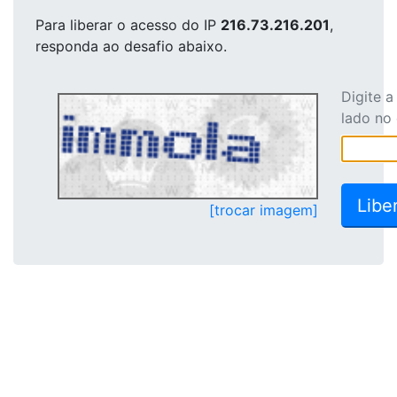
Para liberar o acesso
do IP
216.73.216.201
,
responda ao desafio abaixo.
Digite 
lado no
[trocar imagem]