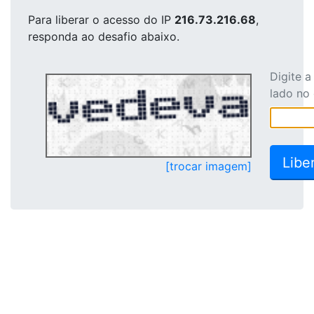
Para liberar o acesso
do IP
216.73.216.68
,
responda ao desafio abaixo.
Digite 
lado no
[trocar imagem]