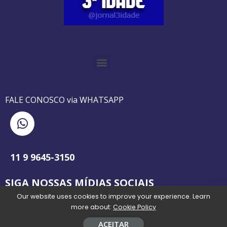
O GUIA BRASILEIRO DA 3ª IDADE FOI IMPRESSO DE AGOSTO DE 1995 A AGOSTO DE 2010
O JORNAL 3ª IDADE DE SP É PIONEIRO NO JORNALISMO PROFISSIONAL VOLTADO PARA A TERCEIRA IDADE NO BRASIL
FALE CONOSCO via WHATSAPP
11 9 9645-3150
SIGA NOSSAS MÍDIAS SOCIAIS
Our website uses cookies to improve your experience. Learn
more about:
Cookie Policy
ACEITAR
Todos os direitos reservados @jornal3idade