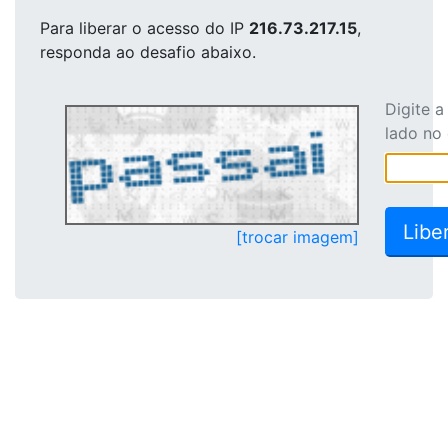
Para liberar o acesso
do IP
216.73.217.15
,
responda ao desafio abaixo.
Digite 
lado no
[trocar imagem]