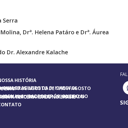
a Serra
 Molina, Drª. Helena Patáro e Drª. Áurea
do Dr. Alexandre Kalache
FA
NOSSA HISTÓRIA
SILEIRO DA 3ª IDADE FOI IMPRESSO DE AGOSTO DE 1995 A AGOSTO DE 2010
ORNAL 3ª IDADE DE SP É PIONEIRO NO JORNALISMO PROFISSIONAL VOLTADO PARA A TERCEIRA IDADE NO BRASIL
SI
CONTATO