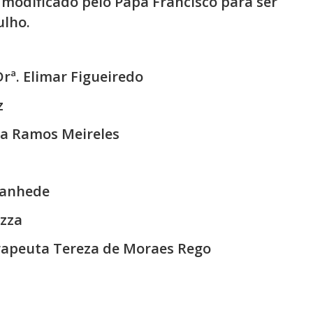
modificado pelo Papa Francisco para ser
ulho.
rª. Elimar Figueiredo
z
sa Ramos Meireles
tanhede
azza
erapeuta Tereza de Moraes Rego