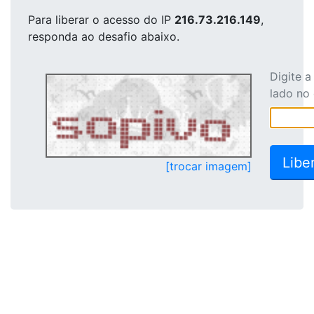
Para liberar o acesso
do IP
216.73.216.149
,
responda ao desafio abaixo.
Digite 
lado no
[trocar imagem]