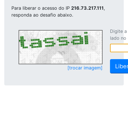
Para liberar o acesso
do IP
216.73.217.111
,
responda ao desafio abaixo.
Digite 
lado no
[trocar imagem]