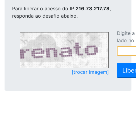
Para liberar o acesso
do IP
216.73.217.78
,
responda ao desafio abaixo.
Digite 
lado no
[trocar imagem]