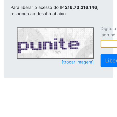
Para liberar o acesso
do IP
216.73.216.146
,
responda ao desafio abaixo.
Digite 
lado no
[trocar imagem]