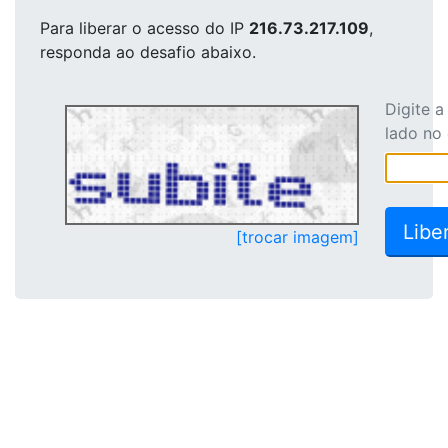
Para liberar o acesso
do IP
216.73.217.109
,
responda ao desafio abaixo.
Digite 
lado no
[trocar imagem]