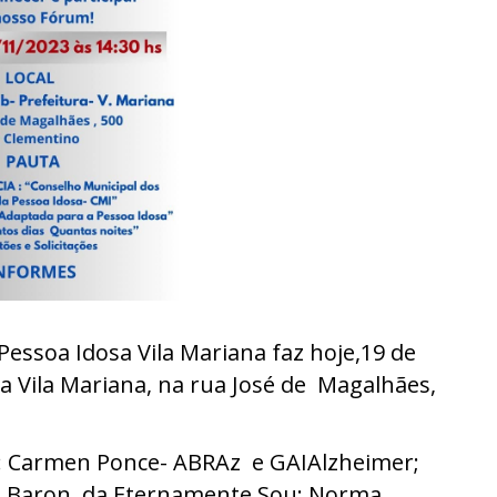
ssoa Idosa Vila Mariana faz hoje,19 de
a Vila Mariana, na rua José de Magalhães,
): Carmen Ponce- ABRAz e GAIAlzheimer;
uis Baron, da Eternamente Sou; Norma