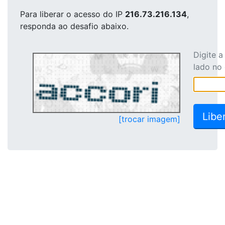
Para liberar o acesso
do IP
216.73.216.134
,
responda ao desafio abaixo.
Digite 
lado no
[trocar imagem]