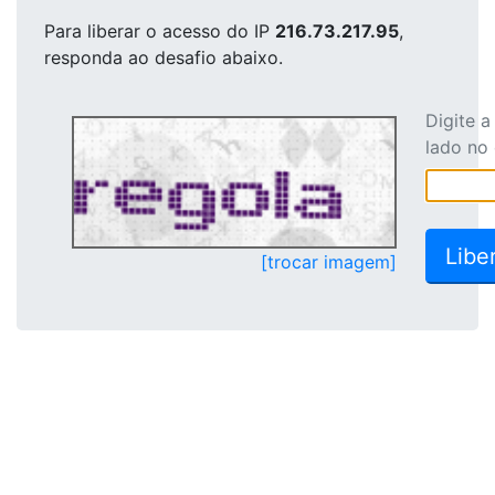
Para liberar o acesso
do IP
216.73.217.95
,
responda ao desafio abaixo.
Digite 
lado no
[trocar imagem]