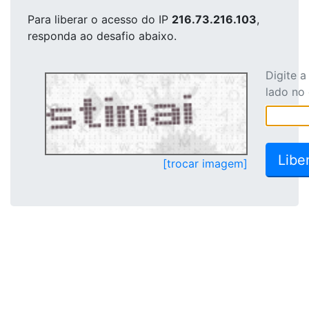
Para liberar o acesso
do IP
216.73.216.103
,
responda ao desafio abaixo.
Digite 
lado no
[trocar imagem]