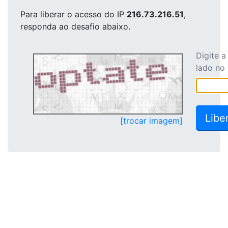
Para liberar o acesso
do IP
216.73.216.51
,
responda ao desafio abaixo.
Digite 
lado no
[trocar imagem]