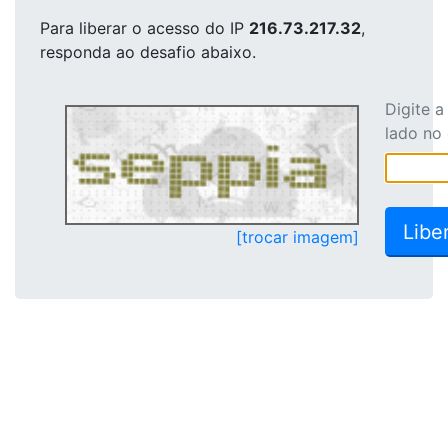
Para liberar o acesso
do IP
216.73.217.32
,
responda ao desafio abaixo.
Digite 
lado no
[trocar imagem]