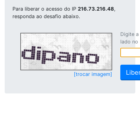
Para liberar o acesso
do IP
216.73.216.48
,
responda ao desafio abaixo.
Digite 
lado no
[trocar imagem]