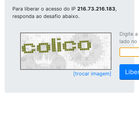
Para liberar o acesso
do IP
216.73.216.183
,
responda ao desafio abaixo.
Digite 
lado no
[trocar imagem]