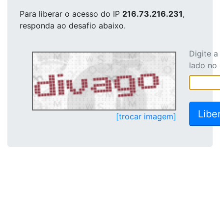
Para liberar o acesso
do IP
216.73.216.231
,
responda ao desafio abaixo.
Digite 
lado no
[trocar imagem]