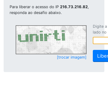
Para liberar o acesso
do IP
216.73.216.82
,
responda ao desafio abaixo.
Digite 
lado no
[trocar imagem]