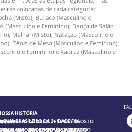
as em todas as etapas regionais, mas
meiras colocadas de cada categoria:
ocha (Misto); Buraco (Masculino e
as (Masculino e Feminino); Dança de Salão
no); Malha (Misto); Natação (Masculino e
ino); Tênis de Mesa (Masculino e Feminino);
sculino e Feminino) e Xadrez (Masculino e
FA
NOSSA HISTÓRIA
SILEIRO DA 3ª IDADE FOI IMPRESSO DE AGOSTO DE 1995 A AGOSTO DE 2010
ORNAL 3ª IDADE DE SP É PIONEIRO NO JORNALISMO PROFISSIONAL VOLTADO PARA A TERCEIRA IDADE NO BRASIL