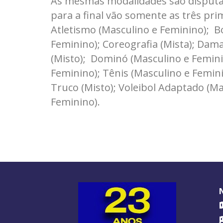
As mesmas modalidades são disputad
para a final vão somente as três pri
Atletismo (Masculino e Feminino); B
Feminino); Coreografia (Mista); Dam
(Misto); Dominó (Masculino e Femini
Feminino); Tênis (Masculino e Femin
Truco (Misto); Voleibol Adaptado (Ma
Feminino).
O GUIA BRA
O J