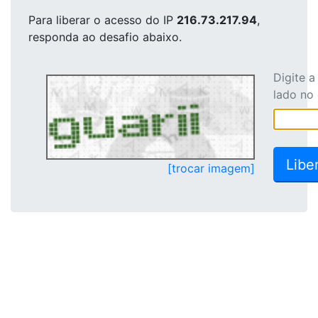
Para liberar o acesso
do IP
216.73.217.94
,
responda ao desafio abaixo.
Digite 
lado no
[trocar imagem]