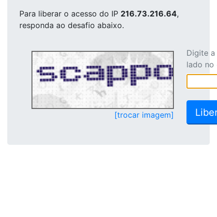
Para liberar o acesso
do IP
216.73.216.64
,
responda ao desafio abaixo.
Digite 
lado no
[trocar imagem]