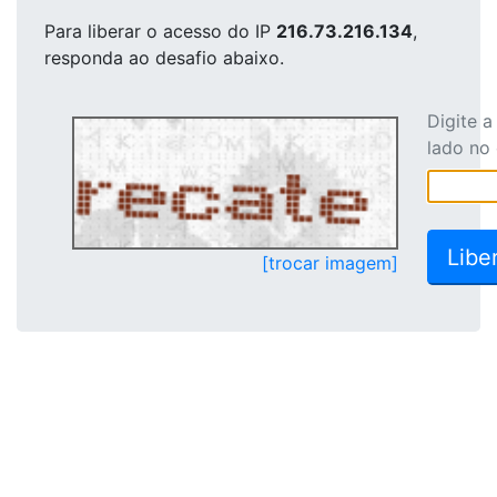
Para liberar o acesso
do IP
216.73.216.134
,
responda ao desafio abaixo.
Digite 
lado no
[trocar imagem]