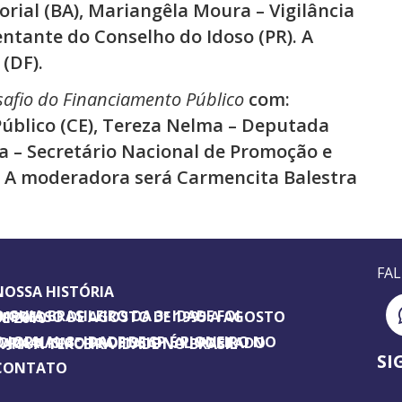
orial (BA), Mariangêla Moura – Vigilância
entante do Conselho do Idoso (PR). A
(DF).
afio do Financiamento Público
com:
Público (CE), Tereza Nelma – Deputada
ta – Secretário Nacional de Promoção e
a. A moderadora será Carmencita Balestra
FA
NOSSA HISTÓRIA
SILEIRO DA 3ª IDADE FOI IMPRESSO DE AGOSTO DE 1995 A AGOSTO DE 2010
ORNAL 3ª IDADE DE SP É PIONEIRO NO JORNALISMO PROFISSIONAL VOLTADO PARA A TERCEIRA IDADE NO BRASIL
SI
CONTATO