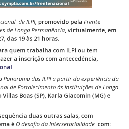
cional de ILPI
, promovido pela
Frente
ções de Longa Permanência
, virtualmente, em
7, das 19 às 21 horas.
para quem trabalha com ILPI ou tem
fazer a inscrição com antecedência,
onal
 o
Panorama das ILPI a partir da experiência da
nal de Fortalecimento às Instituições de Longa
lo Villas Boas (SP), Karla Giacomin (MG) e
quência duas outras salas, com
tema é
O desafio da Intersetorialidade
com: