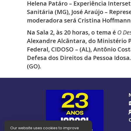
Helena Patáro – Experiência Interset
Sanitária (MG), José Araújo – Repres
moderadora será Cristina Hoffmann 
Na Sala 2, às 20 horas, o tema é
O Des
Alexandre Alcântara, do Ministério 
Federal, CIDOSO – (AL), Antônio Cos
Defesa dos Direitos da Pessoa Idos
(GO).
O GUIA BRA
O J
Our website uses cookies to improve