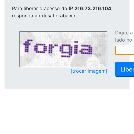
Para liberar o acesso
do IP
216.73.216.104
,
responda ao desafio abaixo.
Digite 
lado no
[trocar imagem]