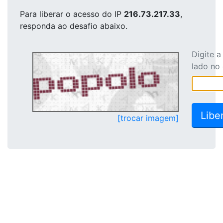
Para liberar o acesso
do IP
216.73.217.33
,
responda ao desafio abaixo.
Digite 
lado no
[trocar imagem]