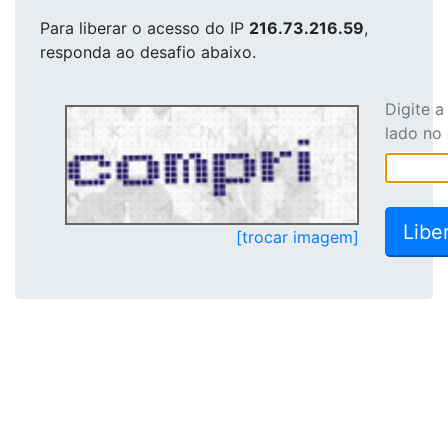
Para liberar o acesso
do IP
216.73.216.59
,
responda ao desafio abaixo.
Digite 
lado no
[trocar imagem]