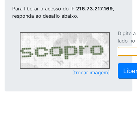
Para liberar o acesso
do IP
216.73.217.169
,
responda ao desafio abaixo.
Digite 
lado no
[trocar imagem]