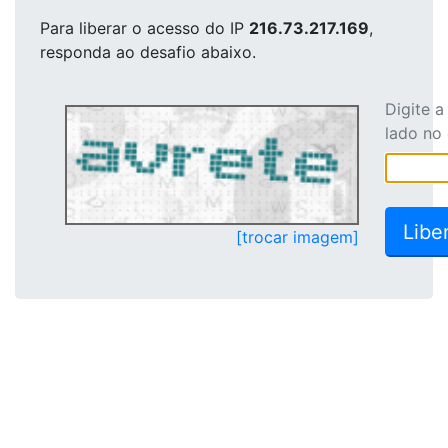
Para liberar o acesso
do IP
216.73.217.169
,
responda ao desafio abaixo.
Digite 
lado no
[trocar imagem]