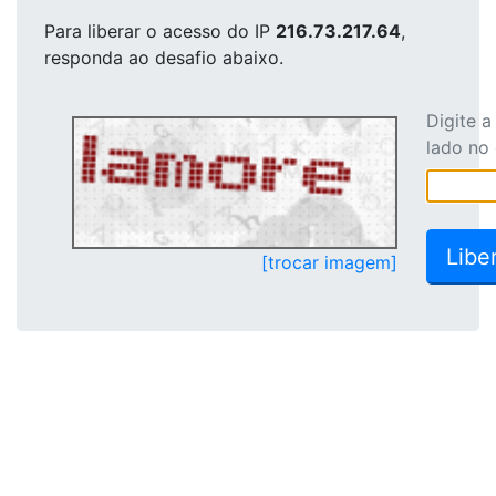
Para liberar o acesso
do IP
216.73.217.64
,
responda ao desafio abaixo.
Digite 
lado no
[trocar imagem]