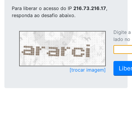
Para liberar o acesso
do IP
216.73.216.17
,
responda ao desafio abaixo.
Digite 
lado no
[trocar imagem]