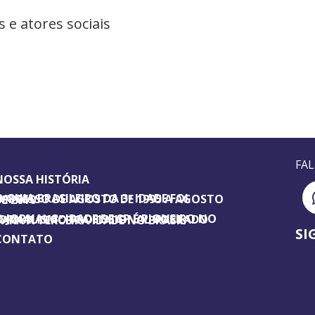
 e atores sociais
FA
NOSSA HISTÓRIA
SILEIRO DA 3ª IDADE FOI IMPRESSO DE AGOSTO DE 1995 A AGOSTO DE 2010
ORNAL 3ª IDADE DE SP É PIONEIRO NO JORNALISMO PROFISSIONAL VOLTADO PARA A TERCEIRA IDADE NO BRASIL
SI
CONTATO