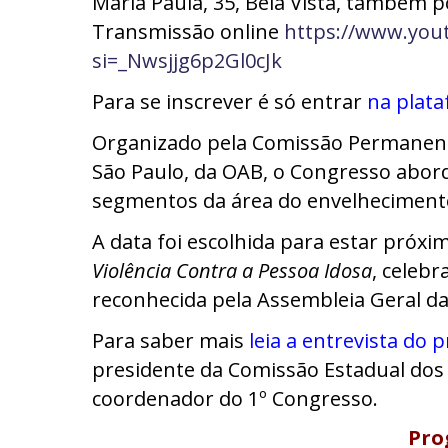
Maria Paula, 35, Bela Vista, também
Transmissão online
https://www.yout
si=_Nwsjjg6p2Gl0cJk
Para se inscrever é só entrar
na plat
Organizado pela Comissão Permanente
São Paulo, da OAB, o Congresso aborda
segmentos da área do envelheciment
A data foi escolhida para estar próxi
Violência Contra a Pessoa Idosa
, celebr
reconhecida pela Assembleia Geral d
Para saber mais
leia a entrevista do 
presidente da Comissão Estadual dos 
coordenador do 1º Congresso.
Pro