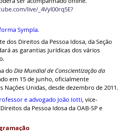
 poderá ser acompanhado online.
ube.com/live/_4Vyl00rq5E?
aforma Sympla
.
 dos Direitos da Pessoa Idosa, da Seção
rá as garantias jurídicas dos vários
o.
ma do
Dia Mundial de Conscientização da
ado em 15 de junho, oficialmente
as Nações Unidas, desde dezembro de 2011.
professor e advogado João Iotti
,
vice-
Direitos da Pessoa Idosa da OAB-SP e
gramação