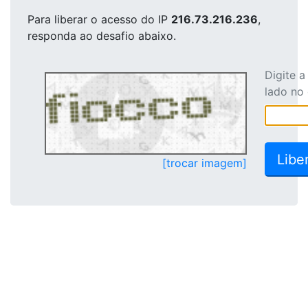
Para liberar o acesso
do IP
216.73.216.236
,
responda ao desafio abaixo.
Digite 
lado no
[trocar imagem]