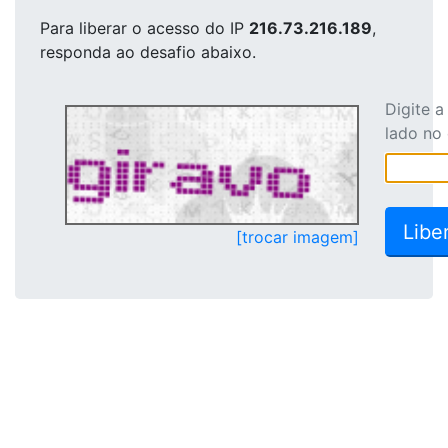
Para liberar o acesso
do IP
216.73.216.189
,
responda ao desafio abaixo.
Digite 
lado no
[trocar imagem]