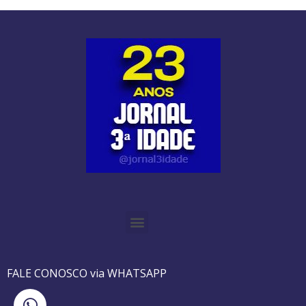
O GUIA BRASILEIRO DA 3ª IDADE FOI IMPRESSO DE AGOSTO DE 1995 A AGOSTO DE 2010
O JORNAL 3ª IDADE DE SP É PIONEIRO NO JORNALISMO PROFISSIONAL VOLTADO PARA A TERCEIRA IDADE NO BRASIL
FALE CONOSCO via WHATSAPP