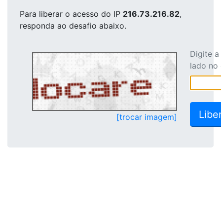
Para liberar o acesso
do IP
216.73.216.82
,
responda ao desafio abaixo.
Digite 
lado no
[trocar imagem]