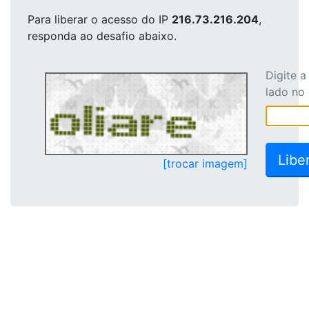
Para liberar o acesso
do IP
216.73.216.204
,
responda ao desafio abaixo.
Digite 
lado no
[trocar imagem]