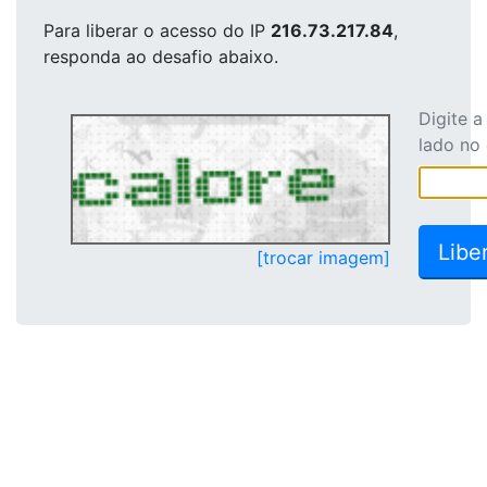
Para liberar o acesso
do IP
216.73.217.84
,
responda ao desafio abaixo.
Digite 
lado no
[trocar imagem]