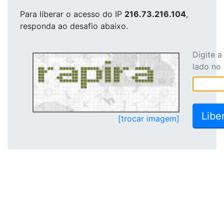
Para liberar o acesso
do IP
216.73.216.104
,
responda ao desafio abaixo.
Digite 
lado no
[trocar imagem]