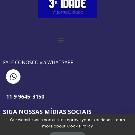
O GUIA BRASILEIRO DA 3ª IDADE FOI IMPRESSO DE AGOSTO DE 1995 A AGOSTO DE 2010
O JORNAL 3ª IDADE DE SP É PIONEIRO NO JORNALISMO PROFISSIONAL VOLTADO PARA A TERCEIRA IDADE NO BRASIL
FALE CONOSCO via WHATSAPP
11 9 9645-3150
SIGA NOSSAS MÍDIAS SOCIAIS
Our website uses cookies to improve your experience. Learn
more about:
Cookie Policy