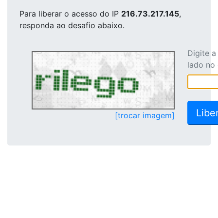
Para liberar o acesso
do IP
216.73.217.145
,
responda ao desafio abaixo.
Digite 
lado no
[trocar imagem]